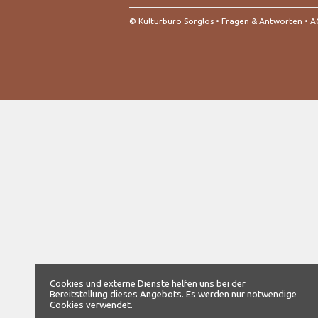
© Kulturbüro Sorglos •
Fragen & Antworten
•
A
Cookies und externe Dienste helfen uns bei der
Bereitstellung dieses Angebots. Es werden nur notwendige
Cookies verwendet.